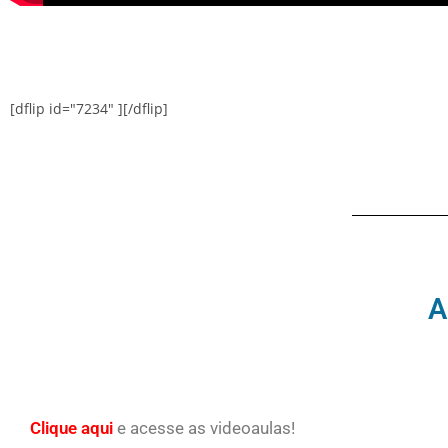
[dflip id="7234" ][/dflip]
A
Clique aqui
e acesse as videoaulas!