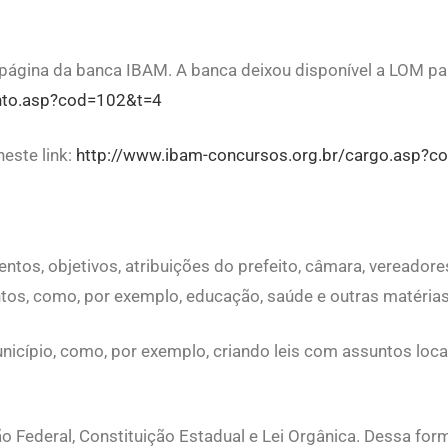
 página da banca IBAM. A banca deixou disponível a LOM pa
nto.asp?cod=102&t=4
este link:
http://www.ibam-concursos.org.br/cargo.asp?c
mentos, objetivos, atribuições do prefeito, câmara, vereado
tos, como, por exemplo, educação, saúde e outras matérias
nicípio, como, por exemplo, criando leis com assuntos loc
ão Federal, Constituição Estadual e Lei Orgânica. Dessa for