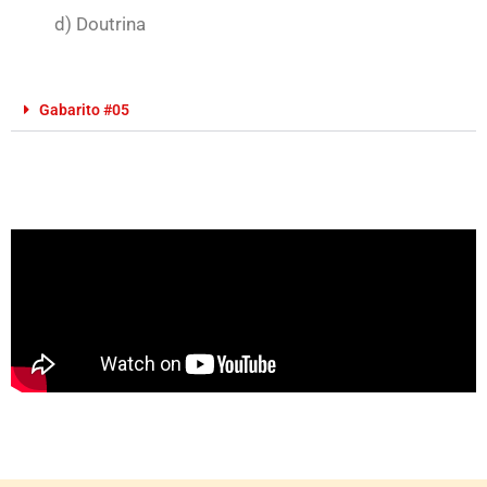
d) Doutrina
Gabarito #05