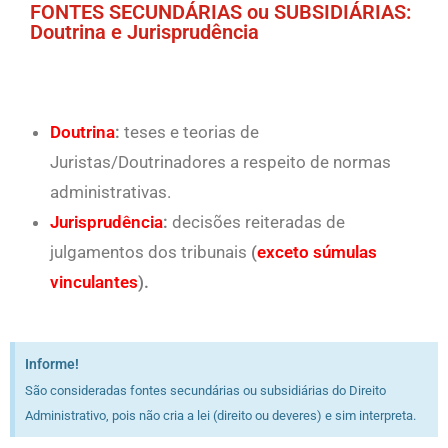
FONTES SECUNDÁRIAS ou SUBSIDIÁRIAS:
Doutrina e Jurisprudência
Doutrina
:
teses e teorias de
Juristas/Doutrinadores a respeito de normas
administrativas.
Jurisprudência
:
decisões reiteradas de
julgamentos dos tribunais
(
exceto súmulas
vinculantes
)
.
Informe!
São consideradas fontes secundárias ou subsidiárias do Direito
Administrativo, pois não cria a lei (direito ou deveres) e sim interpreta.